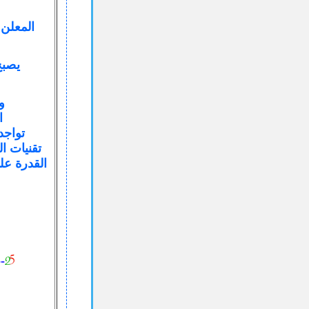
المعلن إ
يصبح 
و
ا
تواجد
تقنيات ا
القدرة عل
--