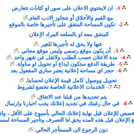
1-
ان لايحتوي الاعلان على صور او كتابات تتعارض
مع القيم والأخلاق أو تتجاوز الادب العام.
2-
تكون المساحة المتفق على تأجيرها خاصة بالموقع
المتفق معه او بالسلعه المراد الإعلان
عنها ولا يحق له تأجيرها للغير .
3-
أن يكون موقع رسمي وليس موقع مجاني .
4-
مدة الاعلان حسب الطلب ولاتقل عن شهر واحد .
5-
طريقة الدفع ستكون ايداع او تحويل او مناولة
.
6-
حجز اي مساحة إعلانية يعتبر ساري المفعول بعد
تحويل ووصول كامل قيمة الإعلان لحسابنا.
7
7-
الخدمات الاعلانية الخاصة تخضع لشروط
يتم تحديدها من قبلنا عند الاتفاق.
8-
في حال رغبتك في تجديد إعلانك يجب اخبارنا وارسال
خصص للإعلان قبل نهاية إعلانك الحالي بأسبوع على الأقل ، واذا
 الإعلان قبل هذه المده يحق لنا التصرف وتأجير المساحة لمست
دون الرجوع الى المستأجر الحالي.