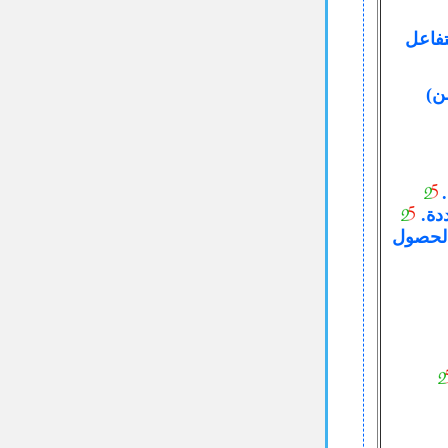
تفاعل
ن)
ددة.
الحصول