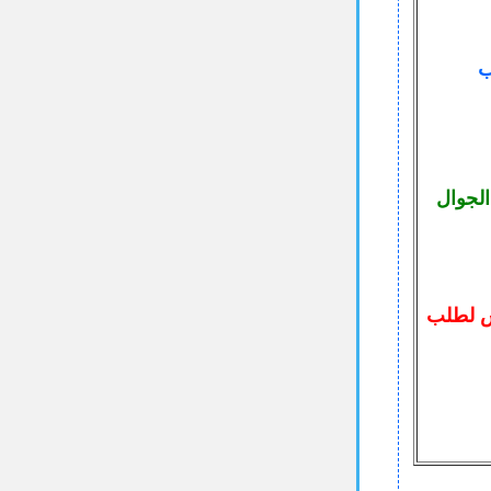
ب
الجوال
س لطلب