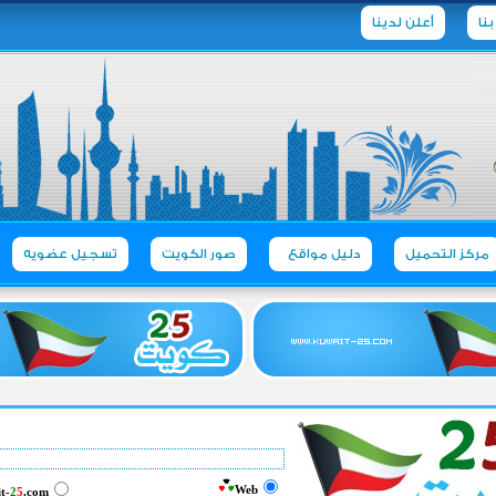
نا
أعلن لدينا
مركز التحميل
دليل مواقع
صور الكويت
تسجيل عضويه
‏
Web
t-
2
5
.com