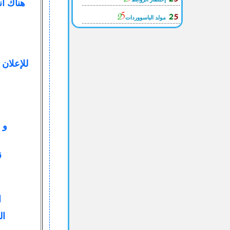
هناك أن
مولد الباسووردات
للإعلان 
إ
و ب
زو
ا
الر