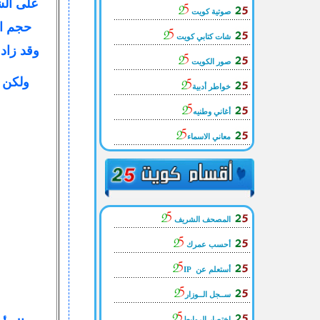
على ال
صوتية
كويت
حجم ال
شات كتابي
كويت
وقد زاد 
صور الكويت
ولكن ا
خواطر أدبية
أغاني وطنيه
معاني الاسماء
المصحف الشريف
أحسب عمرك
أستعلم عن IP
ســجل الــوزار
إختصار الروابط