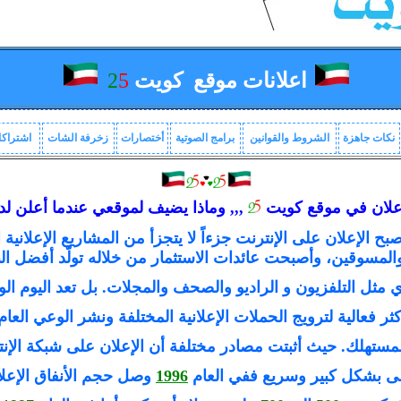
اعلانات موقع
كويت
5
2
نكات جاهزة
الشروط والقوانين
برامج الصوتية
أختصارات
زخرفة الشات
اشتراكا
علان في موقع كويت
,,, وماذا يضيف لموقعي عندما أعلن لدي
صبح الإعلان على الإنترنت جزءاً لا يتجزأ من المشاريع الإعلانية ا
والمسوقين، وأصبحت عائدات الاستثمار من خلاله تولّد أفضل الن
ي مثل التلفزيون و الراديو والصحف والمجلات. بل تعد اليوم ال
كثر فعالية لترويج الحملات الإعلانية المختلفة ونشر الوعي العام
مستهلك. حيث أثبتت مصادر مختلفة أن الإعلان على شبكة الإن
ى بشكل كبير وسريع ففي العام
1996
وصل حجم الأنفاق الإعلا