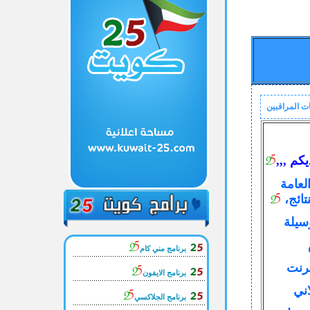
ت المراقبين
كم ,,,
لعامة
تائج،
وسيلة
برنامج مني كام
ترنت
برنامج الايفون
ني
برنامج الجلاكسي