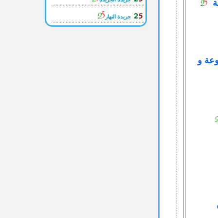
ية
جريدة النهار
وعة و