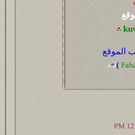
وقع
ku
 الموقع
(
Fah
12: