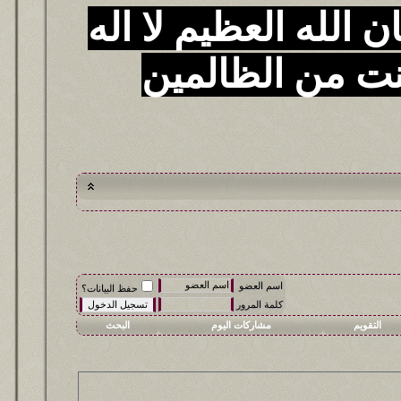
 الله العظيم لا اله
نت من الظالمين
اسم العضو
حفظ البيانات؟
كلمة المرور
التقويم
مشاركات اليوم
البحث