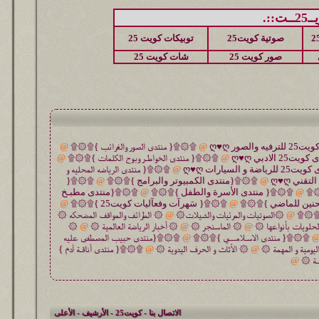
::.
صوتية كويت25
توبيكات كويت 25
صور كويت 25
شات كويت 25
@
۩۞۩{ منتدى الصور والغرائب }۩۞۩
@
@
۩۞۩{ منتدى الخواطـر وبوح الكلمات }۩۞۩
@
@
۩۞۩{ منتدى الرياضه المحليه و
@
۩۞۩{منتدى الكمبيوتر والبرامج }۩۞۩
@
۩۞۩{
۞۩
@
۩۞۩{ منتدى الأسرة والطفل }۩۞۩
@
۩۞۩{منتدى مطبـخ
حنين للماضي }۩۞۩
@
۩۞۩{ سَهرآت وفعآليات كويت25 }۩۞۩
@
 }۩۞۩
@
۞الصوتيات والمرئيات والشيلات۞
@
۞ الطرائف والمواقف المضحكه ۞
حلويات بأنواعها ۞
@
۞ الماسنجر ۞
@
۞ أخبار الرياضة العالمية ۞
@
۞
۩۞۩{ منتدى الاسـلامـــي }۩۞۩
@
۩۞۩{منتدى حبيب المصطفى عليه
ليومية و المهمة ۞
@
۞ الأثاث و الحرف اليدوية ۞
@
۩۞۩{ منتدى أناقـة آدم }
ـة ۞
@
الاتصال بنا
-
كويت25
-
الأرشيف
-
الأعلى