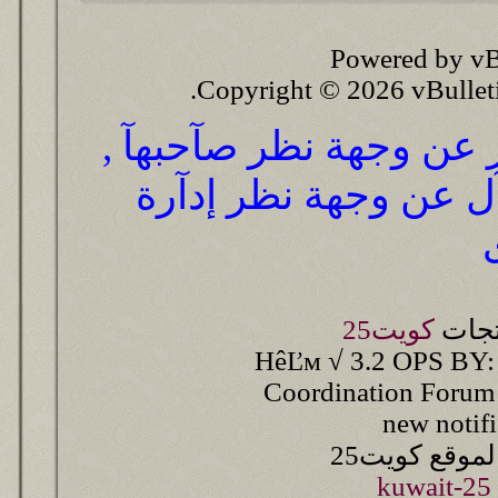
Powered by vB
Copyright © 2026 vBulletin 
ر عن وجهة نظر صآحبهآ ,
آل عن وجهة نظر إدآرة
تجات
كويت25
HêĽм √ 3.2 OPS BY:
Coordination Forum
new notif
وقع كويت25
kuwait-25