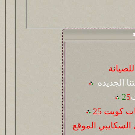
ة
لصيانة
تنا الجديده
ت
5
2
 كويت 25
السكايبي الموقع