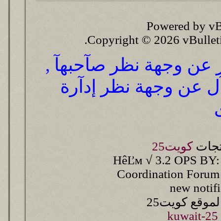
Powered by vB
Copyright © 2026 vBulletin 
ر عن وجهة نظر صآحبهآ ,
آل عن وجهة نظر إدآرة
تجات
كويت25
HêĽм √ 3.2 OPS BY:
Coordination Forum
new notif
وقع كويت25
kuwait-25