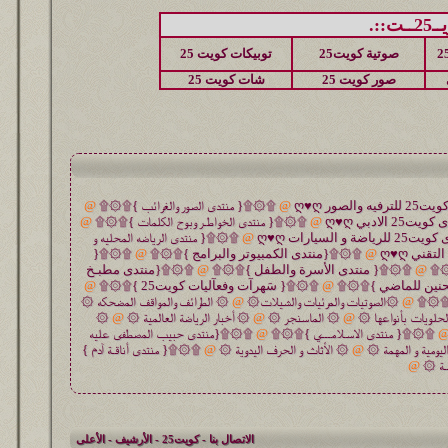
::.
صوتية كويت25
توبيكات كويت 25
صور كويت 25
شات كويت 25
@
۩۞۩{ منتدى الصور والغرائب }۩۞۩
@
@
۩۞۩{ منتدى الخواطـر وبوح الكلمات }۩۞۩
@
@
۩۞۩{ منتدى الرياضه المحليه و
@
۩۞۩{منتدى الكمبيوتر والبرامج }۩۞۩
@
۩۞۩{
۞۩
@
۩۞۩{ منتدى الأسرة والطفل }۩۞۩
@
۩۞۩{منتدى مطبـخ
حنين للماضي }۩۞۩
@
۩۞۩{ سَهرآت وفعآليات كويت25 }۩۞۩
@
 }۩۞۩
@
۞الصوتيات والمرئيات والشيلات۞
@
۞ الطرائف والمواقف المضحكه ۞
حلويات بأنواعها ۞
@
۞ الماسنجر ۞
@
۞ أخبار الرياضة العالمية ۞
@
۞
۩۞۩{ منتدى الاسـلامـــي }۩۞۩
@
۩۞۩{منتدى حبيب المصطفى عليه
ليومية و المهمة ۞
@
۞ الأثاث و الحرف اليدوية ۞
@
۩۞۩{ منتدى أناقـة آدم }
ـة ۞
@
الاتصال بنا
-
كويت25
-
الأرشيف
-
الأعلى