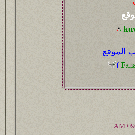
وقع
ku
 الموقع
(
Fah
09: