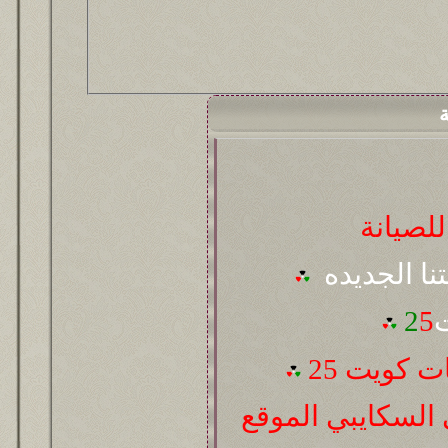
ة
لصيانة
تنا الجديده
ت
5
2
 كويت 25
السكايبي الموقع