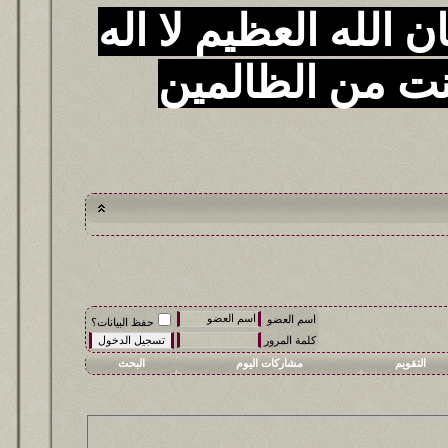
 الله العظيم لا اله
نت من الظالمين
اسم العضو
حفظ البيانات؟
كلمة المرور
التقويم
مشاركات اليوم
البحث