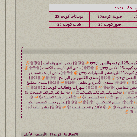
::.
صوتية كويت25
توبيكات كويت 25
صور كويت 25
شات كويت 25
@
۩۞۩{ منتدى الصور والغرائب }۩۞۩
@
@
۩۞۩{ منتدى الخواطـر وبوح الكلمات }۩۞۩
@
@
۩۞۩{ منتدى الرياضه المحليه و
@
۩۞۩{منتدى الكمبيوتر والبرامج }۩۞۩
@
۩۞۩{
۞۩
@
۩۞۩{ منتدى الأسرة والطفل }۩۞۩
@
۩۞۩{منتدى مطبـخ
حنين للماضي }۩۞۩
@
۩۞۩{ سَهرآت وفعآليات كويت25 }۩۞۩
@
 }۩۞۩
@
۞الصوتيات والمرئيات والشيلات۞
@
۞ الطرائف والمواقف المضحكه ۞
حلويات بأنواعها ۞
@
۞ الماسنجر ۞
@
۞ أخبار الرياضة العالمية ۞
@
۞
۩۞۩{ منتدى الاسـلامـــي }۩۞۩
@
۩۞۩{منتدى حبيب المصطفى عليه
ليومية و المهمة ۞
@
۞ الأثاث و الحرف اليدوية ۞
@
۩۞۩{ منتدى أناقـة آدم }
ـة ۞
@
الاتصال بنا
-
كويت25
-
الأرشيف
-
الأعلى