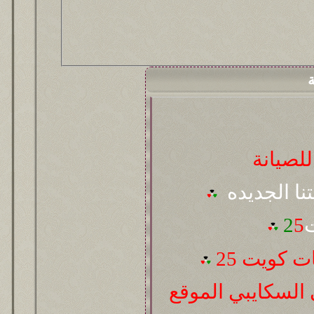
ة
لصيانة
تنا الجديده
ت
5
2
 كويت 25
السكايبي الموقع