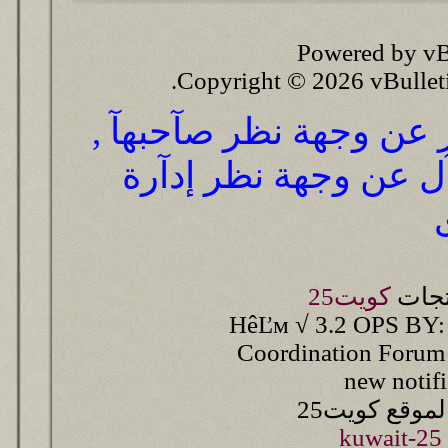
Powered by vB
Copyright © 2026 vBulletin 
ر عن وجهة نظر صآحبهآ ,
آل عن وجهة نظر إدآرة
تجات
كويت25
HêĽм √ 3.2 OPS BY:
Coordination Forum
new notif
وقع كويت25
kuwait-25