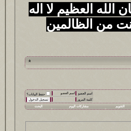
 الله العظيم لا اله
نت من الظالمين
اسم العضو
حفظ البيانات؟
كلمة المرور
التقويم
مشاركات اليوم
البحث