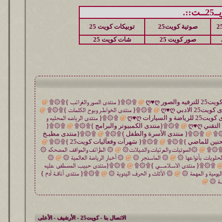
::.
صوتية كويت25
توبيكات كويت 25
صور كويت 25
شات كويت 25
@
۩۞۩{ منتدى الصور والغرائب }۩۞۩
@
@
۩۞۩{ منتدى الخواطـر وبوح الكلمات }۩۞۩
@
@
۩۞۩{ منتدى الرياضه المحليه و
@
۩۞۩{منتدى الكمبيوتر والبرامج }۩۞۩
@
۩۞۩{
۞۩
@
۩۞۩{ منتدى الأسرة والطفل }۩۞۩
@
۩۞۩{منتدى مطبـخ
حنين للماضي }۩۞۩
@
۩۞۩{ سَهرآت وفعآليات كويت25 }۩۞۩
@
 }۩۞۩
@
۞الصوتيات والمرئيات والشيلات۞
@
۞ الطرائف والمواقف المضحكه ۞
حلويات بأنواعها ۞
@
۞ الماسنجر ۞
@
۞ أخبار الرياضة العالمية ۞
@
۞
۩۞۩{ منتدى الاسـلامـــي }۩۞۩
@
۩۞۩{منتدى حبيب المصطفى عليه
ليومية و المهمة ۞
@
۞ الأثاث و الحرف اليدوية ۞
@
۩۞۩{ منتدى أناقـة آدم }
ـة ۞
@
الاتصال بنا
-
كويت25
-
الأرشيف
-
الأعلى