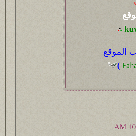
وقع
ku
 الموقع
(
Fah
10: