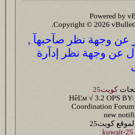
Powered by vB
Copyright © 2026 vBulletin 
ر عن وجهة نظر صآحبهآ ,
آل عن وجهة نظر إدآرة
تجات
كويت25
HêĽм √ 3.2 OPS BY:
Coordination Forum
new notif
وقع كويت25
kuwait-25