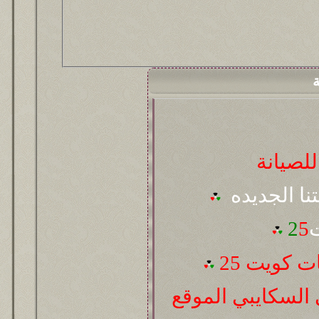
ة
لصيانة
تنا الجديده
ت
5
2
 كويت 25
السكايبي الموقع