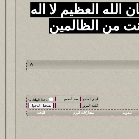
 الله العظيم لا اله
نت من الظالمين
اسم العضو
حفظ البيانات؟
كلمة المرور
التقويم
مشاركات اليوم
البحث